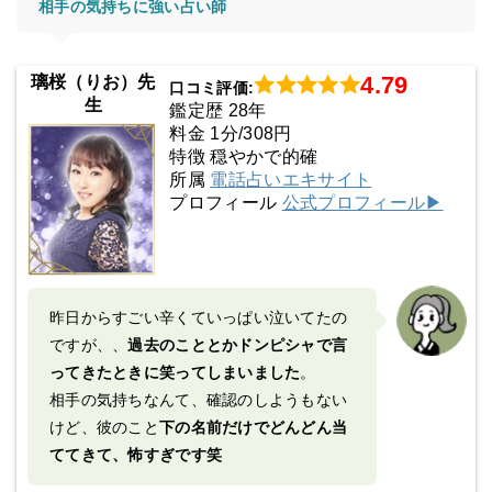
相手の気持ちに強い占い師
4.79
璃桜（りお）先
口コミ評価:
生
鑑定歴 28年
料金 1分/308円
特徴 穏やかで的確
所属
電話占いエキサイト
プロフィール
公式プロフィール▶
昨日からすごい辛くていっぱい泣いてたの
ですが、、
過去のこととかドンピシャで言
ってきたときに笑ってしまいました
。
相手の気持ちなんて、確認のしようもない
けど、彼のこと
下の名前だけでどんどん当
ててきて、怖すぎです笑