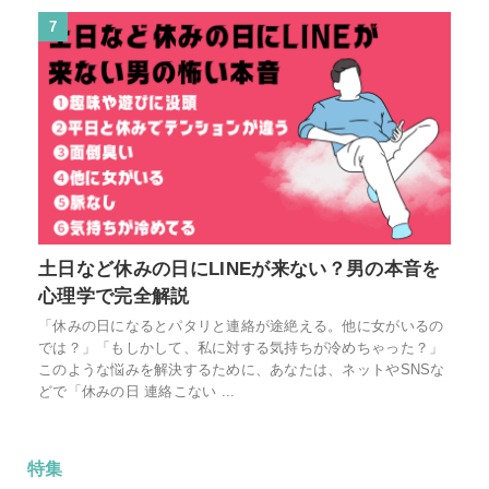
7
土日など休みの日にLINEが来ない？男の本音を
心理学で完全解説
「休みの日になるとパタリと連絡が途絶える。他に女がいるの
では？」「もしかして、私に対する気持ちが冷めちゃった？」
このような悩みを解決するために、あなたは、ネットやSNSな
どで「休みの日 連絡こない ...
特集