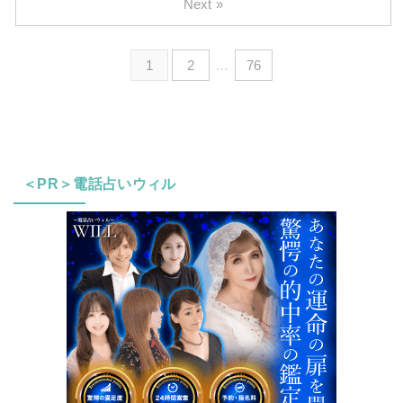
Next »
1
2
…
76
＜PR＞電話占いウィル