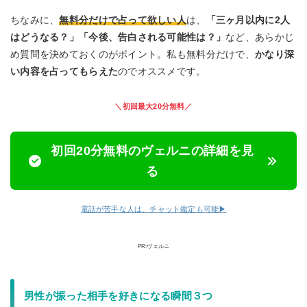
ちなみに、
無料分だけで占って欲しい人
は、
「三ヶ月以内に2人
はどうなる？」「今後、告白される可能性は？」
など、あらかじ
め質問を決めておくのがポイント。私も無料分だけで、
かなり深
い内容を占ってもらえた
のでオススメです。
＼初回最大20分無料／
初回20分無料のヴェルニの詳細を見
る
電話が苦手な人は、チャット鑑定も可能▶︎
PR:ヴェルニ
男性が振った相手を好きになる瞬間３つ