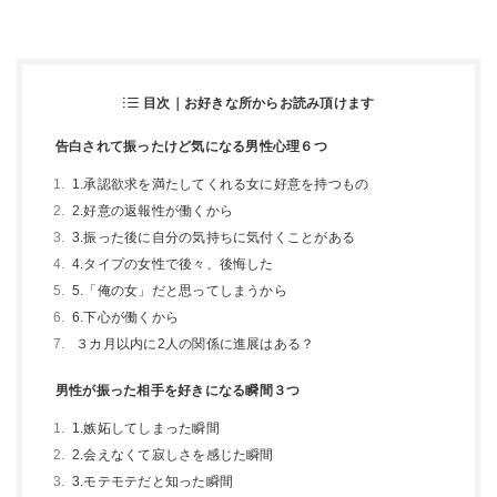
目次｜お好きな所からお読み頂けます
告白されて振ったけど気になる男性心理６つ
1.承認欲求を満たしてくれる女に好意を持つもの
2.好意の返報性が働くから
3.振った後に自分の気持ちに気付くことがある
4.タイプの女性で後々、後悔した
5.「俺の女」だと思ってしまうから
6.下心が働くから
３カ月以内に2人の関係に進展はある？
男性が振った相手を好きになる瞬間３つ
1.嫉妬してしまった瞬間
2.会えなくて寂しさを感じた瞬間
3.モテモテだと知った瞬間