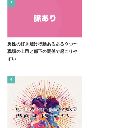
3
男性の好き避け行動あるある９つ〜
職場の上司と部下の関係で起こりや
すい
4