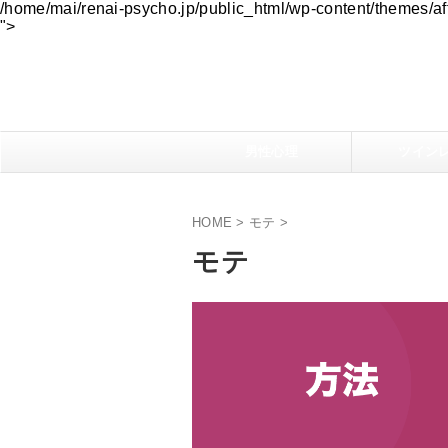
/home/mai/renai-psycho.jp/public_html/wp-content/themes/aff
">
男性心理
ツイン
HOME
>
モテ
>
モテ