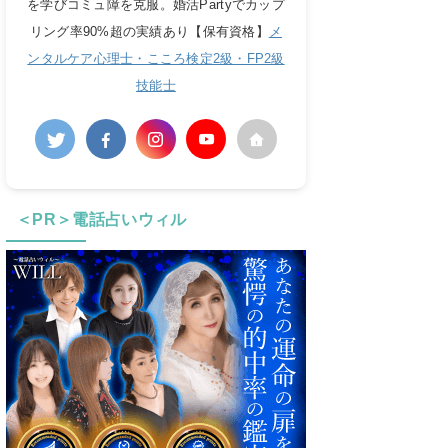
を学びコミュ障を克服。婚活Partyでカップ
リング率90%超の実績あり【保有資格】
メ
ンタルケア心理士・こころ検定2級・FP2級
技能士
＜PR＞電話占いウィル