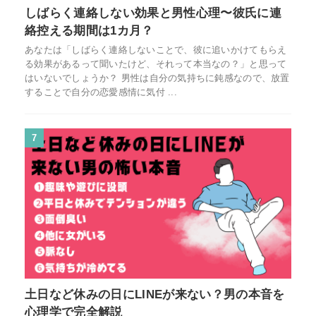
しばらく連絡しない効果と男性心理〜彼氏に連
絡控える期間は1カ月？
あなたは「しばらく連絡しないことで、彼に追いかけてもらえ
る効果があるって聞いたけど、それって本当なの？」と思って
はいないでしょうか？ 男性は自分の気持ちに鈍感なので、放置
することで自分の恋愛感情に気付 ...
7
土日など休みの日にLINEが来ない？男の本音を
心理学で完全解説