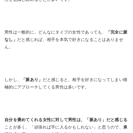
男性は一般的に、どんなにタイプの女性であっても、
「完全に脈
なし」
だと感じれば、相手を本気で好きになることはありませ
ん。
しかし、
「脈あり」
だと感じると、相手を好きになってしまい積
極的にアプローチしてくる男性は多いです。
自分を褒めてくれる女性に対して男性は、「脈あり」だと感じる
ことが多く、「頑張れば手に入るかもしれない」と思うので、
承