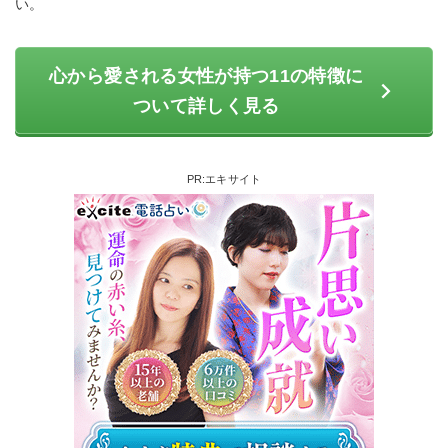
い。
心から愛される女性が持つ11の特徴に
ついて詳しく見る
PR:エキサイト