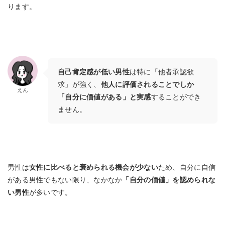
ります。
自己肯定感が低い男性
は特に「他者承認欲
求」が強く、
他人に評価されることでしか
えん
「自分に価値がある」と実感
することができ
ません。
男性は
女性に比べると褒められる機会が少ない
ため、自分に自信
がある男性でもない限り、なかなか
「自分の価値」を認められな
い男性
が多いです。