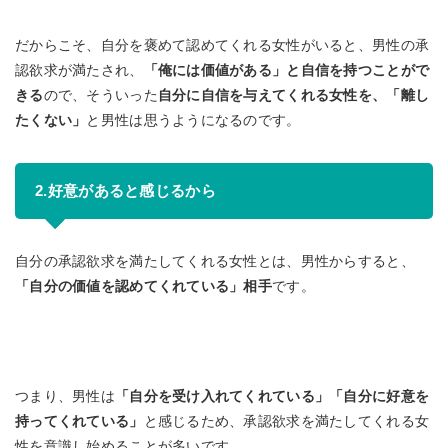
だからこそ、自分を褒めて認めてくれる女性がいると、男性の承
認欲求が満たされ、
「俺には価値がある」と自信を持つことがで
きる
ので、そういった
自分に自信を与えてくれる女性を、「離し
たくない」
と男性は思うようになるのです。
2.好意があると感じるから
自分の承認欲求を満たしてくれる女性とは、男性からすると、
「自分の価値を認めてくれている」相手
です。
つまり、男性は
「自分を受け入れてくれている」「自分に好意を
持ってくれている」
と感じるため、承認欲求を満たしてくれる女
性を意識し始めることが多いです。