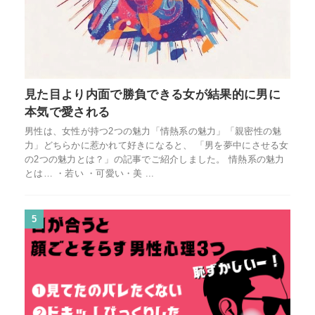
見た目より内面で勝負できる女が結果的に男に
本気で愛される
男性は、女性が持つ2つの魅力「情熱系の魅力」「親密性の魅
力」どちらかに惹かれて好きになると、 「男を夢中にさせる女
の2つの魅力とは？」の記事でご紹介しました。 情熱系の魅力
とは… ・若い ・可愛い・美 ...
5