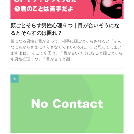
顔ごとそらす男性心理６つ｜目が合いそうにな
るとそらすのは照れ？
気になる男性と目が合って、相手に顔ごとそらされると「そん
なにあからさまにそらさなくてもいいのに…」と思ってしまい
ますよね。 そこで今回は、「目が合いそうになると顔ごとそら
す男性心理３つ」「目が合うと顔 ...
6