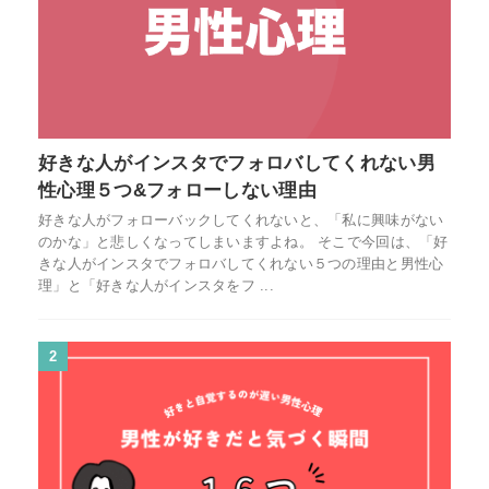
好きな人がインスタでフォロバしてくれない男
性心理５つ&フォローしない理由
好きな人がフォローバックしてくれないと、「私に興味がない
のかな」と悲しくなってしまいますよね。 そこで今回は、「好
きな人がインスタでフォロバしてくれない５つの理由と男性心
理」と「好きな人がインスタをフ ...
2