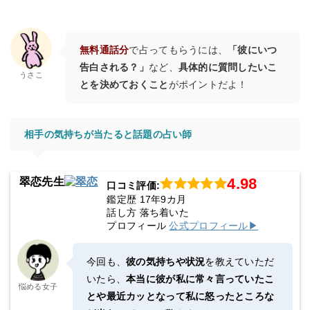
無料通話分
で占ってもらうには、
「彼にいつ
告白される？」
など、
具体的に質問したいこ
うさこ
とを決めておくこと
がポイントだよ！
相手の気持ちが当たると話題の占い師
4.98
翠恋先生
口コミ評価:
鑑定歴 17年9カ月
話し方 落ち着いた
プロフィール
公式プロフィール▶
今回も、
彼の気持ちや状況
を教えていただ
いたら、
本当に彼が私に常々言っていたこ
悩める女子
とや最近カッとなって私に怒ったところな