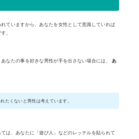
われていますから、あなたを女性として意識していれば
です。
、あなたの事を好きな男性が手を出さない場合には、
あ
。
われたくないと男性は考えています。
っては、あなたに「遊び人」などのレッテルを貼られて