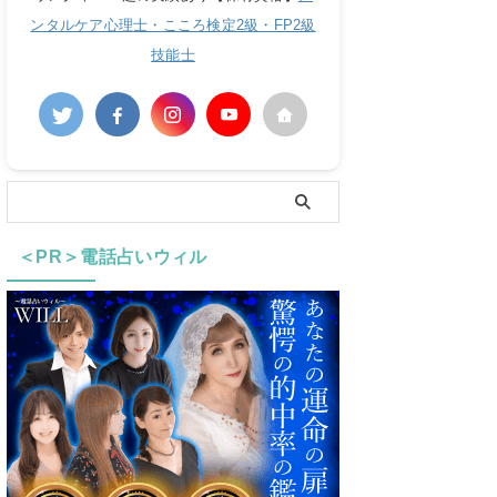
ンタルケア心理士・こころ検定2級・FP2級
技能士
＜PR＞電話占いウィル