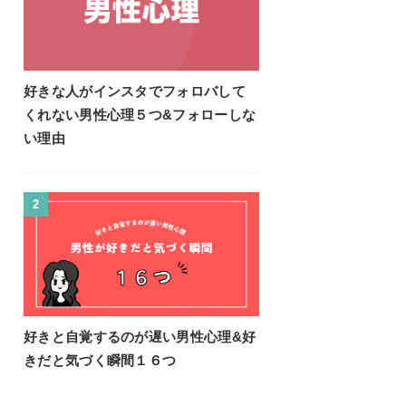
好きな人がインスタでフォロバして
くれない男性心理５つ&フォローしな
い理由
2
好きと自覚するのが遅い男性心理&好
きだと気づく瞬間１６つ