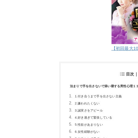
【初回最大1
目次
泊まりで手を出さないで添い寝する男性心理１１
1.付き合うまで手を出さない主義
2.嫌われたくない
3.誠実さをアピール
4.好き過ぎて緊張している
5.性欲があまりない
6.女性経験がない