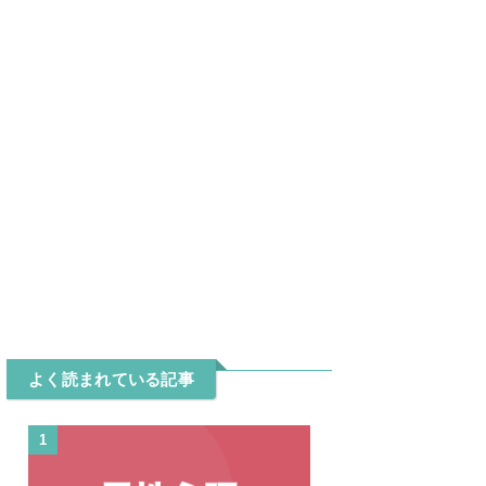
よく読まれている記事
1