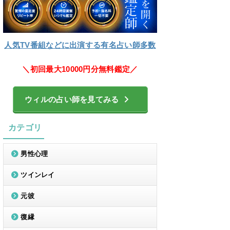
人気TV番組などに出演する有名占い師多数
＼初回最大10000円分無料鑑定／
ウィルの占い師を見てみる
カテゴリ
男性心理
ツインレイ
元彼
復縁