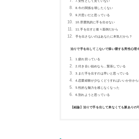
7.女性として見ていない
8.今の関係を壊したくない
9.片思いだと思っている
10.雰囲気的に手を出せない
11.手を出すと後々面倒だから
手を出さないのはあなたに本気だから？
泊りで手を出してこないで添い寝する男性心理
1.疲れ切っている
2.付き合い始めなら…緊張している
3.まだ手を出すのは早いと思っている
4.恋愛経験が少なくどうすればいいか分から
5.性的な魅力を感じなくなった
6.別れようと思っている
【結論】泊りで手を出して来なくても脈ありの