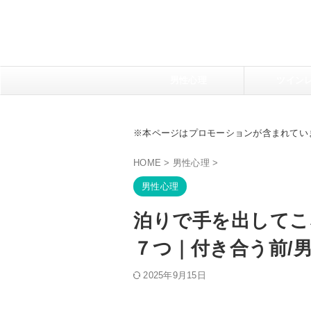
男性心理
ツイン
※本ページはプロモーションが含まれてい
HOME
>
男性心理
>
男性心理
泊りで手を出してこ
７つ｜付き合う前/
2025年9月15日