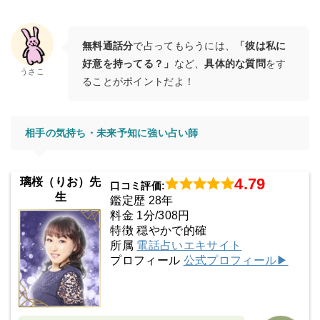
無料通話分
で占ってもらうには、
「彼は私に
好意を持ってる？」
など、
具体的な質問
をす
うさこ
ることがポイントだよ！
相手の気持ち・未来予知に強い占い師
4.79
璃桜（りお）先
口コミ評価:
生
鑑定歴 28年
料金 1分/308円
特徴 穏やかで的確
所属
電話占いエキサイト
プロフィール
公式プロフィール▶