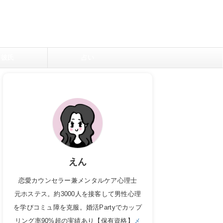
彼氏
占い
えん
恋愛カウンセラー兼メンタルケア心理士
元ホステス。約3000人を接客して男性心理
を学びコミュ障を克服。婚活Partyでカップ
リング率90%超の実績あり【保有資格】
メ