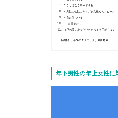
7.さりげなくリードする
8.男性の女性のタイプを見極めてアピール
9.自然体でいる
10.自信を持つ
年下の彼とあなたが付き合える可能性は？
【結論】小手先のテクニックより自然体
年下男性の年上女性に