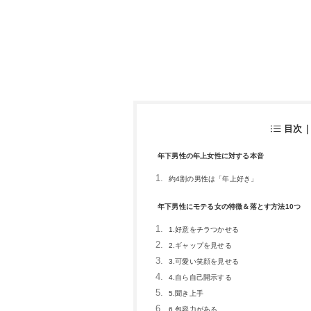
目次
年下男性の年上女性に対する本音
約4割の男性は「年上好き」
年下男性にモテる女の特徴＆落とす方法10つ
1.好意をチラつかせる
2.ギャップを見せる
3.可愛い笑顔を見せる
4.自ら自己開示する
5.聞き上手
6.包容力がある