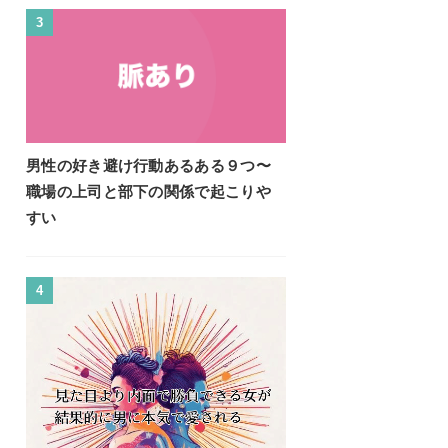
3
男性の好き避け行動あるある９つ〜
職場の上司と部下の関係で起こりや
すい
4