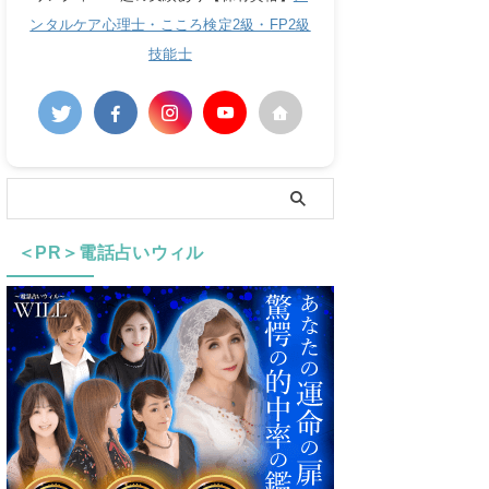
ンタルケア心理士・こころ検定2級・FP2級
技能士
＜PR＞電話占いウィル